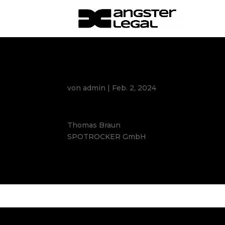
Wir sind sehr froh, Sie an d
von
admin
|
Feb. 2, 2024
Thomas Braun
SPOTROCKER GmbH