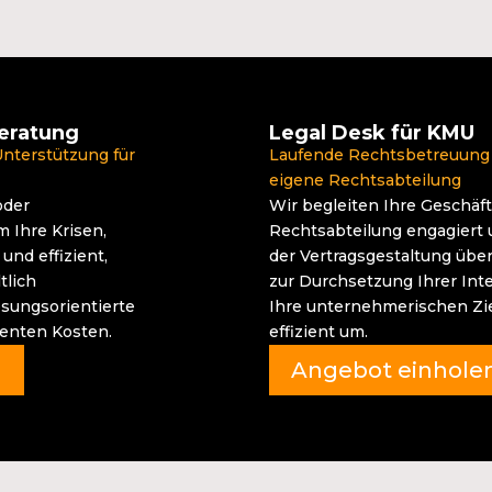
eratung
Legal Desk für KMU
Unterstützung für
Laufende Rechtsbetreuung
eigene Rechtsabteilung
oder
Wir begleiten Ihre Geschäf
 Ihre Krisen,
Rechtsabteilung engagiert
und effizient,
der Vertragsgestaltung über
tlich
zur Durchsetzung Ihrer Inte
ösungsorientierte
Ihre unternehmerischen Zie
renten Kosten.
effizient um.
n
Angebot einhole