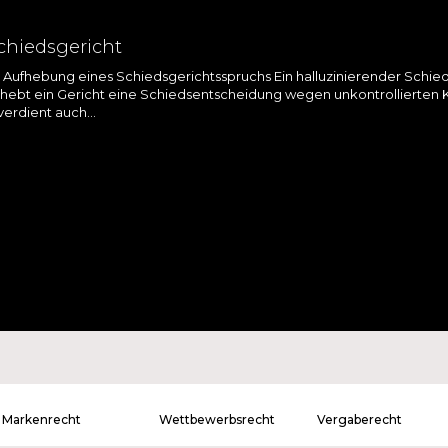
chiedsgericht
ur Aufhebung eines Schiedsgerichtsspruchs Ein halluzinierender Schied
hebt ein Gericht eine Schiedsentscheidung wegen unkontrollierten KI
verdient auch…
Markenrecht
Wettbewerbsrecht
Vergaberecht