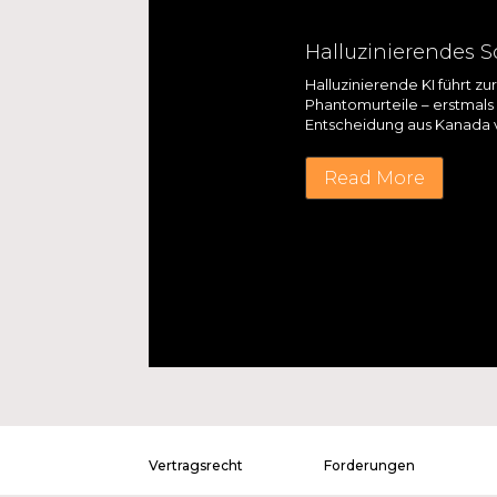
Halluzinierendes S
Halluzinierende KI führt z
Phantomurteile – erstmals 
Entscheidung aus Kanada 
Read More
Vertragsrecht
Forderungen