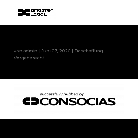
Tätigkeitskriterium bei Inhouse-Vergaben
von
admin
|
Juni 27, 2026
|
Beschaffung
,
Vergaberecht