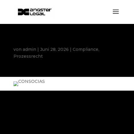
Halluzinierendes Schiedsgericht
von
admin
|
Juni 28, 2026
|
Compliance
,
Prozessrecht